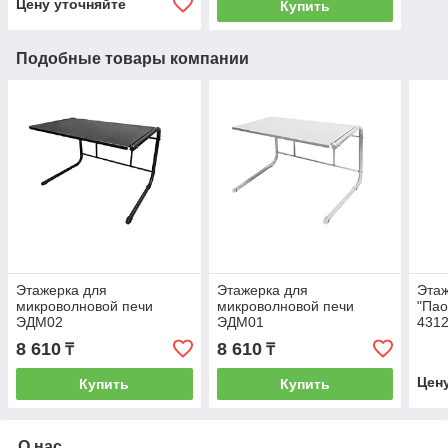
Цену уточняйте
Купить
Подобные товары компании
Этажерка для
Этажерка для
Этаж
микроволновой печи
микроволновой печи
"Пао
ЭДМ02
ЭДМ01
4312
8 610
8 610
₸
₸
Цен
Купить
Купить
О нас