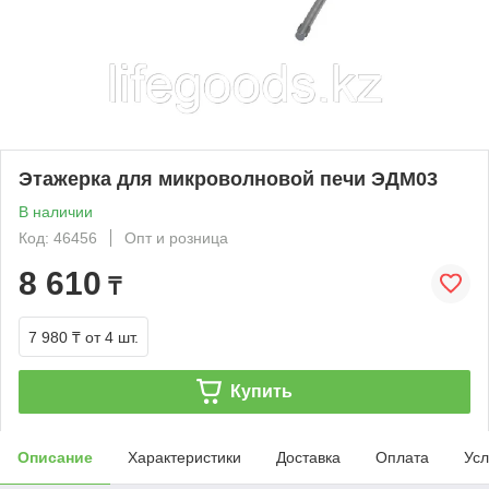
Этажерка для микроволновой печи ЭДМ03
В наличии
Код: 46456
Опт и розница
8 610
₸
7 980 ₸
от 4 шт.
Купить
Описание
Характеристики
Доставка
Оплата
Усл