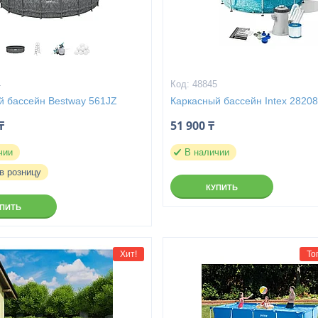
4
48845
й бассейн Bestway 561JZ
Каркасный бассейн Intex 2820
₸
51 900 ₸
чии
В наличии
в розницу
КУПИТЬ
УПИТЬ
Хит!
То