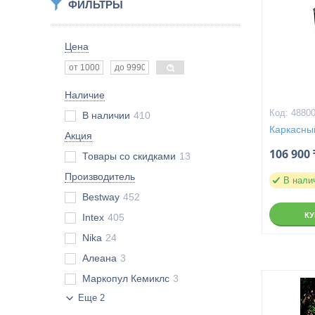
ФИЛЬТРЫ
Цена
Наличие
4880
В наличии
410
Каркасны
Акция
106 900 
Товары со скидками
13
Производитель
В нали
Bestway
452
К
Intex
405
Nika
24
Алеана
3
Маркопул Кемиклс
3
Еще 2