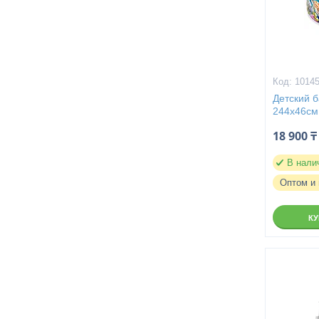
1014
Детский б
244х46см,
18 900 ₸
В нали
Оптом и 
К