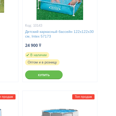
10143
3
Детский каркасный бассейн 122x122x30
см, Intex 57173
24 900 ₸
В наличии
Оптом и в розницу
КУПИТЬ
п продаж
Топ продаж