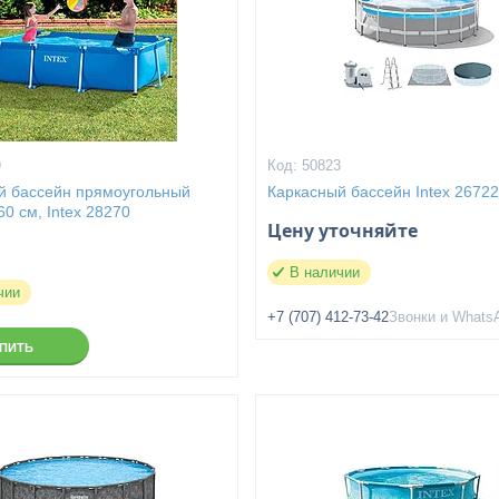
9
50823
й бассейн прямоугольный
Каркасный бассейн Intex 2672
0 см, Intex 28270
Цену уточняйте
В наличии
чии
+7 (707) 412-73-42
Звонки и Whats
УПИТЬ