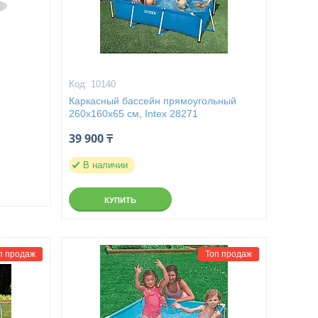
10140
8
Каркасный бассейн прямоугольный
260x160x65 см, Intex 28271
39 900 ₸
В наличии
КУПИТЬ
п продаж
Топ продаж