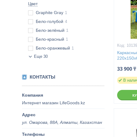
Цвет
Graphite Gray
1
Бело-голубой
4
Бело-зелёный
1
Бело-красный
1
1013
Бело-оранжевый
1
Каркасны
Еще 30
220х150х6
33 900 ₸
КОНТАКТЫ
В нали
К
Интернет магазин LifeGoods.kz
ул. Омарова, 88А, Алматы, Казахстан