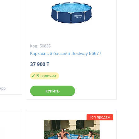
50835
2
Каркасный бассейн Bestway 56677
37 900 ₸
В наличии
App
КУПИТЬ
Топ продаж