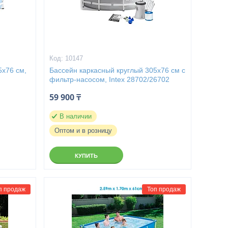
10147
5х76 см,
Бассейн каркасный круглый 305х76 см с
фильтр-насосом, Intex 28702/26702
59 900 ₸
В наличии
Оптом и в розницу
КУПИТЬ
п продаж
Топ продаж