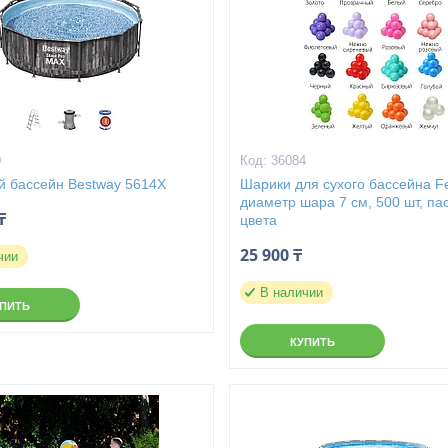
0
36084
й бассейн Bestway 5614X
Шарики для сухого бассейна Feli
диаметр шара 7 см, 500 шт, па
₸
цвета
25 900 ₸
чии
В наличии
УПИТЬ
КУПИТЬ