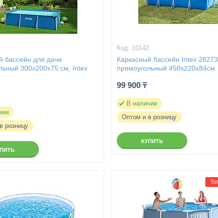
1
10142
й бассейн для дачи
Каркасный бассейн Intex 2827
ьный 300х200х75 см, Intex
прямоугольный 450х220х84см
99 900 ₸
В наличии
чии
Оптом и в розницу
в розницу
КУПИТЬ
УПИТЬ
То