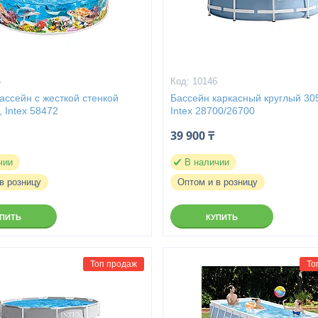
5
10146
ассейн с жесткой стенкой
Бассейн каркасный круглый 30
 Intex 58472
Intex 28700/26700
39 900 ₸
чии
В наличии
в розницу
Оптом и в розницу
УПИТЬ
КУПИТЬ
Топ продаж
То