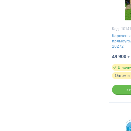
1014
Каркасны
прямоугол
28272
49 900 ₸
В нали
Оптом и 
К