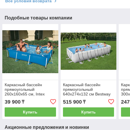
Все условия возврата
Подобные товары компании
Каркасный бассейн
Каркасный бассейн
Карк
прямоугольный
прямоугольный
пря
260x160x65 см, Intex
640х274х132 см Bestway
300х
28271
5612B
39 900
515 900
247
₸
₸
Купить
Купить
Акционные предложения и новинки