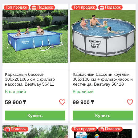
Топ продаж
Подарок
Топ продаж
Подарок
Каркасный бассейн
Каркасный бассейн круглый
300х201х66 см с фильтр
366х100 см + фильтр-насос и
насосом, Bestway 56411
лестница, Bestway 56418
В наличии
В наличии
59 900
99 900
₸
₸
Купить
Купить
Подарок
Топ продаж
Подарок