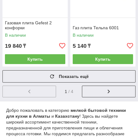
Газовая плита Gefest 2
конфорки
Газ плита Тельпа 6001
В наличии
В наличии
19 840
5 140
₸
₸
Купить
Купить
Показать ещё
1
/ 4
Добро
пожаловать
в
категорию
мелкой
бытовой
техники
для
кухни
в
А
лматы
и
Казахстану
!
Здесь
вы
найдете
широкий
ассортимент
качественной
техники
,
предназначенной
для
приготовления
пищи
и
облегчения
процесса
готовки
.
Мы
гордимся
предлагать
разнообразие