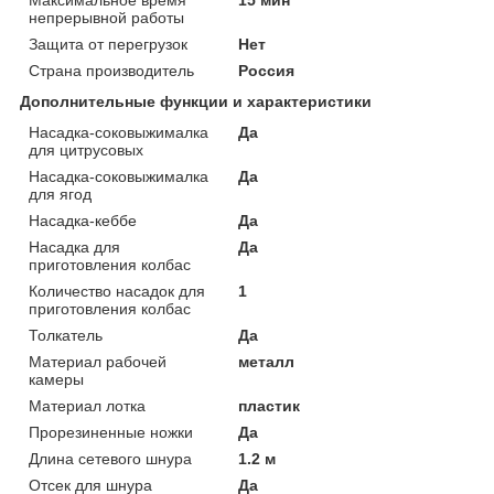
непрерывной работы
Защита от перегрузок
Нет
Страна производитель
Россия
Дополнительные функции и характеристики
Насадка-соковыжималка
Да
для цитрусовых
Насадка-соковыжималка
Да
для ягод
Насадка-кеббе
Да
Насадка для
Да
приготовления колбас
Количество насадок для
1
приготовления колбас
Толкатель
Да
Материал рабочей
металл
камеры
Материал лотка
пластик
Прорезиненные ножки
Да
Длина сетевого шнура
1.2 м
Отсек для шнура
Да