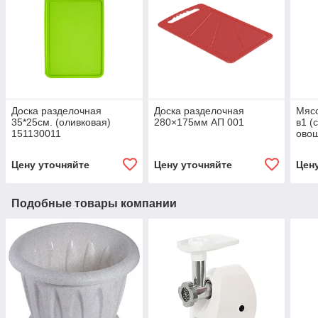
Доска разделочная
Доска разделочная
Мясо
35*25см. (оливковая)
280×175мм АП 001
в1 (
151130011
овощ
Цену уточняйте
Цену уточняйте
Цен
Подобные товары компании