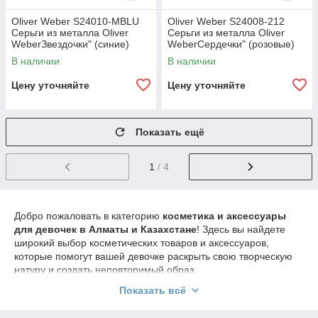
Oliver Weber S24010-MBLU
Oliver Weber S24008-212
Серьги из металла Oliver
Серьги из металла Oliver
WeberЗвездочки" (синие)
WeberСердечки" (розовые)
В наличии
В наличии
Цену уточняйте
Цену уточняйте
Показать ещё
1
/ 4
Добро пожаловать в категорию
косметика и аксессуары
для девочек в Алматы и Казахстане
! Здесь вы найдете
широкий выбор косметических товаров и аксессуаров,
которые помогут вашей девочке раскрыть свою творческую
натуру и создать неповторимый образ.
В нашей категории представлена разнообразная косметика
Показать всё
для детей, созданная с учетом их нежной кожи и
безопасности. Вы найдете различные виды продуктов, такие