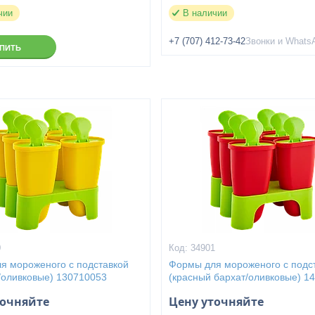
чии
В наличии
+7 (707) 412-73-42
Звонки и Whats
УПИТЬ
0
34901
я мороженого с подставкой
Формы для мороженого с подс
е/оливковые) 130710053
(красный бархат/оливковые) 1
точняйте
Цену уточняйте