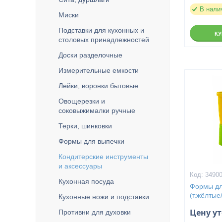
В нали
Миски
Подставки для кухонных и
К
столовых принадлежностей
Доски разделочные
Измерительные емкости
Лейки, воронки бытовые
Овощерезки и
соковыжималки ручные
Терки, шинковки
Формы для выпечки
Кондитерские инструменты
и аксессуары
3490
Кухонная посуда
Формы дл
(т.жёлты
Кухонные ножи и подставки
Цену у
Противни для духовки