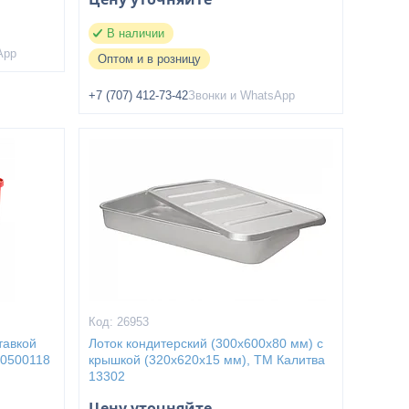
В наличии
App
Оптом и в розницу
+7 (707) 412-73-42
Звонки и WhatsApp
26953
тавкой
Лоток кондитерский (300х600х80 мм) с
40500118
крышкой (320х620х15 мм), ТМ Калитва
13302
Цену уточняйте