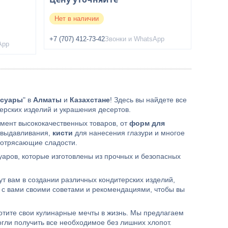
Нет в наличии
+7 (707) 412-73-42
Звонки и WhatsApp
App
ссуары
" в
Алматы
и
Казахстане
! Здесь вы найдете все
ерских изделий и украшения десертов.
мент высококачественных товаров, от
форм для
и выдавливания,
кисти
для нанесения глазури и многое
 потрясающие сладости.
уаров, которые изготовлены из прочных и безопасных
т вам в создании различных кондитерских изделий,
я с вами своими советами и рекомендациями, чтобы вы
лотите свои кулинарные мечты в жизнь. Мы предлагаем
огли получить все необходимое без лишних хлопот.