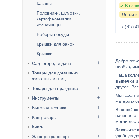
Казаны
В нали
Половники, шумовки,
Оптом и 
картофелемялки,
чесночницы
+7 (707) 4
Наборы посуды
Крышки для банок
Крышки
Добро пожа
Сад, огород и дача
необходимы
Товары для домашних
Наша колле
животных и птиц
выпечки
и 
другое. Вс
Товары для праздника
Мы гаранти
Инструменты
материалов
Бытовая техника
В нашей ко
начиная от
Канцтовары
могли дост
Книги
Закажите
удобную до
Электротранспорт