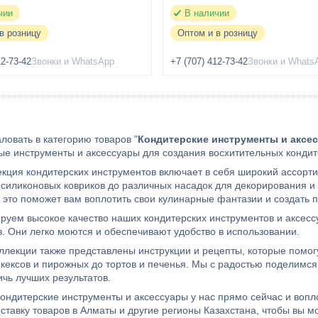
чии
В наличии
в розницу
Оптом и в розницу
12-73-42
Звонки и WhatsApp
+7 (707) 412-73-42
Звонки и Whats
ловать в категорию товаров "
Кондитерские инструменты и аксе
е инструменты и аксессуары для создания восхитительных кондит
кция кондитерских инструментов включает в себя широкий ассорти
силиконовых ковриков до различных насадок для декорирования 
е это поможет вам воплотить свои кулинарные фантазии и создать
руем высокое качество наших кондитерских инструментов и аксесс
. Они легко моются и обеспечивают удобство в использовании.
ллекции также представлены инструкции и рецепты, которые помогу
 кексов и пирожных до тортов и печенья. Мы с радостью поделимс
ичь лучших результатов.
кондитерские инструменты и аксессуары у нас прямо сейчас и воп
ставку товаров в Алматы и другие регионы Казахстана, чтобы вы м