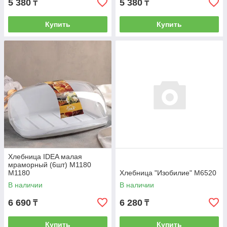
5 380
5 380
₸
₸
Купить
Купить
Хлебница IDEA малая
мраморный (6шт) М1180
М1180
Хлебница "Изобилие" М6520
В наличии
В наличии
6 690
6 280
₸
₸
Купить
Купить