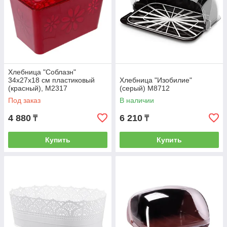
Хлебница "Соблазн"
34х27х18 см пластиковый
Хлебница "Изобилие"
(красный), М2317
(серый) М8712
Под заказ
В наличии
4 880
6 210
₸
₸
Купить
Купить