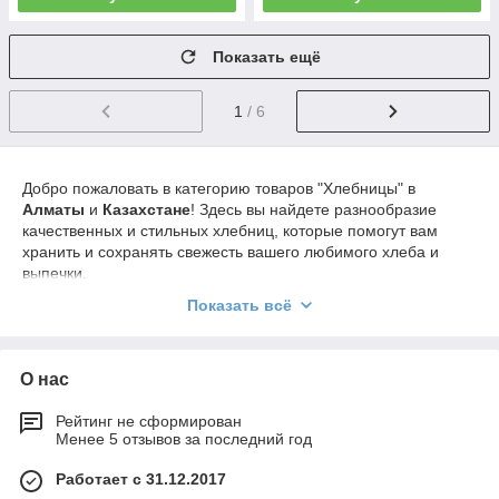
Показать ещё
1
/ 6
Добро пожаловать в категорию товаров "Хлебницы" в
Алматы
и
Казахстане
! Здесь вы найдете разнообразие
качественных и стильных хлебниц, которые помогут вам
хранить и сохранять свежесть вашего любимого хлеба и
выпечки.
Наши
хлебницы
изготовлены из высококачественных
Показать всё
материалов, таких как дерево, металл или пластик. Они
обладают прочностью и долговечностью, что позволяет
сохранять хлеб свежим и защищать его от воздействия
О нас
внешних факторов, таких как влага и пыль.
Мы предлагаем разнообразие дизайнов и стилей хлебниц,
Рейтинг не сформирован
чтобы соответствовать вашему вкусу и интерьеру кухни. Вы
Менее 5 отзывов за последний год
можете выбрать хлебницы с классическими и элегантными
Работает с 31.12.2017
линиями, модными и современными дизайнами, или