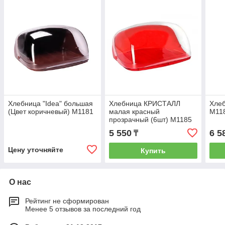
Хлебница "Idea" большая
Хлебница КРИСТАЛЛ
Хле
(Цвет коричневый) М1181
малая красный
М11
прозрачный (6шт) М1185
М1185
5 550
6 5
₸
Цену уточняйте
Купить
О нас
Рейтинг не сформирован
Менее 5 отзывов за последний год