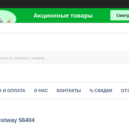
А И ОПЛАТА
О НАС
КОНТАКТЫ
% СКИДКИ
ОТ
estway 56404