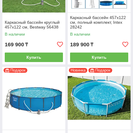
Каркасный бассейн 457x122
Каркасный бассейн круглый
см, полный комплект, Intex
457х122 см, Bestway 56438
28242
В наличии
В наличии
169 900
189 900
₸
₸
Купить
Купить
Подарок
Новинка
Подарок