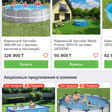
Каркасный бассейн
Каркасный бассейн Metal
Карк
366х99 см с фильтр-
Frame 305х76 см Intex
2820
насосом и лестницей,
28200NP
Intex 26716
126 900
55 900
62 
₸
₸
Купить
Купить
Акционные предложения и новинки
Топ продаж
Подарок
Топ продаж
Подарок