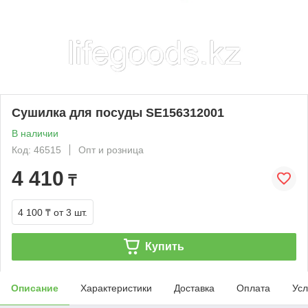
Сушилка для посуды SE156312001
В наличии
Код: 46515
Опт и розница
4 410
₸
4 100 ₸
от 3 шт.
Купить
Описание
Характеристики
Доставка
Оплата
Усл