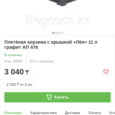
Плетёная корзина с крышкой «Лён» 11 л
графит АП 478
В наличии
Код: 46565
Опт и розница
3 040
₸
2 620 ₸
от 3 шт.
Купить
Описание
Характеристики
Доставка
Оплата
Усл