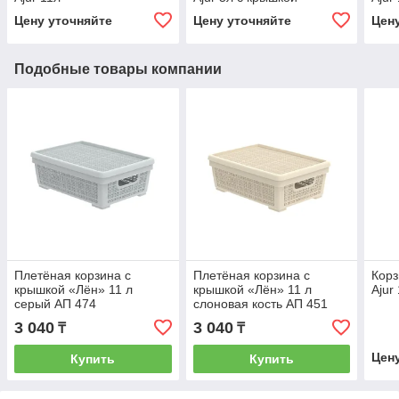
Цену уточняйте
Цену уточняйте
Цен
Подобные товары компании
Плетёная корзина с
Плетёная корзина с
Корз
крышкой «Лён» 11 л
крышкой «Лён» 11 л
Ajur
серый АП 474
слоновая кость АП 451
3 040
3 040
₸
₸
Цен
Купить
Купить