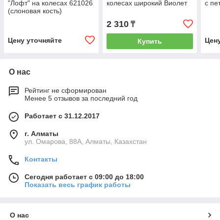
"Лофт" на колесах 621026
колесах широкий Виолет
с пе
(слоновая кость)
2 310
₸
Цену уточняйте
Цен
Купить
О нас
Рейтинг не сформирован
Менее 5 отзывов за последний год
Работает с 31.12.2017
г. Алматы
ул. Омарова, 88А, Алматы, Казахстан
Контакты
Сегодня работает с 09:00 до 18:00
Показать весь график работы
О нас