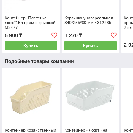
Контейнер "Плетенка
Корзинка универсальная
Кон
люкс"15л прям с крышкой
340*255*60 мм 4312265
прям
М3477
2,5л
5 900
1 270
₸
₸
2 0
Купить
Купить
Подобные товары компании
Контейнер хозяйственный
Контейнер «Лофт» на
Конт