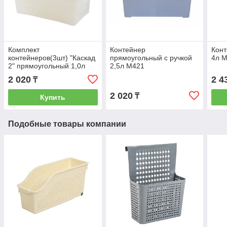
Комплект
Контейнер
Конт
контейнеров(3шт) "Каскад
прямоугольный с ручкой
4л 
2" прямоугольный 1,0л
2,5л М421
СВЧ арт. С57001 / 57001
2 020
2 4
₸
2 020
₸
Купить
Подобные товары компании