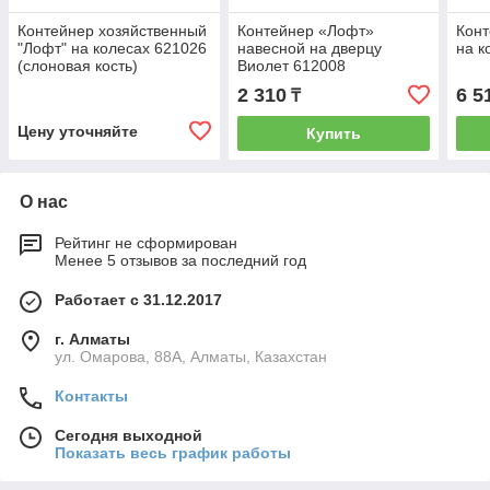
Контейнер хозяйственный
Контейнер «Лофт»
Конт
"Лофт" на колесах 621026
навесной на дверцу
на к
(слоновая кость)
Виолет 612008
2 310
6 5
₸
Цену уточняйте
Купить
О нас
Рейтинг не сформирован
Менее 5 отзывов за последний год
Работает с 31.12.2017
г. Алматы
ул. Омарова, 88А, Алматы, Казахстан
Контакты
Сегодня выходной
Показать весь график работы