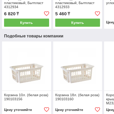
пластиковый, Бытпласт
пластиковый, Бытпласт
угло
4312934
4312933
6 820
5 460
₸
₸
Цен
Купить
Купить
Подобные товары компании
Корзина 10л. (белая роза)
Корзина 18л. (белая роза)
Коро
190103156
190103160
крыш
М23
Цену уточняйте
Цену уточняйте
Цен