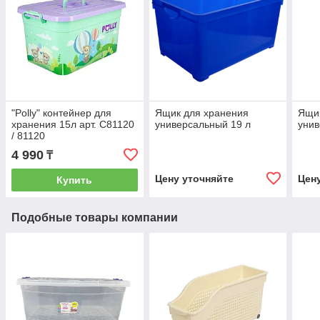
"Polly" контейнер для
Ящик для хранения
Ящи
хранения 15л арт. С81120
универсальный 19 л
унив
/ 81120
4 990
₸
Цену уточняйте
Цен
Купить
Подобные товары компании