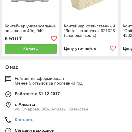
Контейнер универсальный
Контейнер хозяйственный
Конт
на колесах 40л, 040
"Лофт" на колесах 621026
"Opt
(слоновая кость)
433
6 510
₸
Цену уточняйте
Цен
Купить
О нас
Рейтинг не сформирован
Менее 5 отзывов за последний год
Работает с 31.12.2017
г. Алматы
ул. Омарова, 88А, Алматы, Казахстан
Контакты
Сегодня выходной