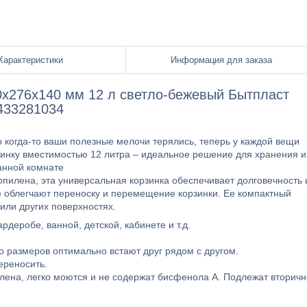
Характеристики
Информация для заказа
0x276x140 мм 12 л светло-бежевый Бытпласт
433281034
то когда-то ваши полезные мелочи терялись, теперь у каждой вещи
зинку вместимостью 12 литра – идеальное решение для хранения и
ванной комнате
опилена, эта универсальная корзинка обеспечивает долговечность 
е облегчают переноску и перемещение корзинки. Ее компактный
 или других поверхностях.
рдеробе, ванной, детской, кабинете и т.д.
ко размеров оптимально встают друг рядом с другом.
переносить.
илена, легко моются и не содержат бисфенола А. Подлежат вторич