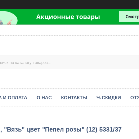
А И ОПЛАТА
О НАС
КОНТАКТЫ
% СКИДКИ
ОТ
 "Вязь" цвет "Пепел розы" (12) 5331/37