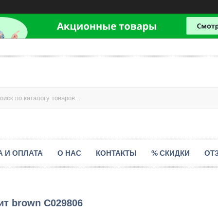
А И ОПЛАТА
О НАС
КОНТАКТЫ
% СКИДКИ
ОТ
ит brown С029806