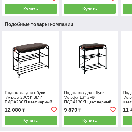
Купить
Купить
Подобные товары компании
Подставка для обуви
Подставка для обуви
Подс
"Альфа 23СЯ" ЗМИ
"Альфа 13" ЗМИ
"Ал
ПДОА23СЯ цвет черный
ПДОА13СЯ цвет черный
цвет
12 080
9 870
11 
₸
₸
Купить
Купить