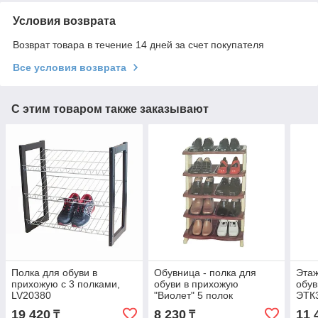
Условия возврата
Возврат товара в течение 14 дней за счет покупателя
Все условия возврата
С этим товаром также заказывают
Полка для обуви в
Обувница - полка для
Этаж
прихожую с 3 полками,
обуви в прихожую
обув
LV20380
"Виолет" 5 полок
ЭТК
пластиковая
19 420
8 230
11 
₸
₸