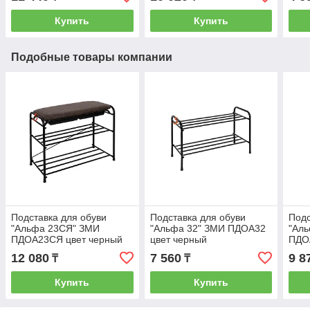
Купить
Купить
Подобные товары компании
Подставка для обуви
Подставка для обуви
Подс
"Альфа 23СЯ" ЗМИ
"Альфа 32" ЗМИ ПДОА32
"Ал
ПДОА23СЯ цвет черный
цвет черный
ПДО
12 080
7 560
9 8
₸
₸
Купить
Купить