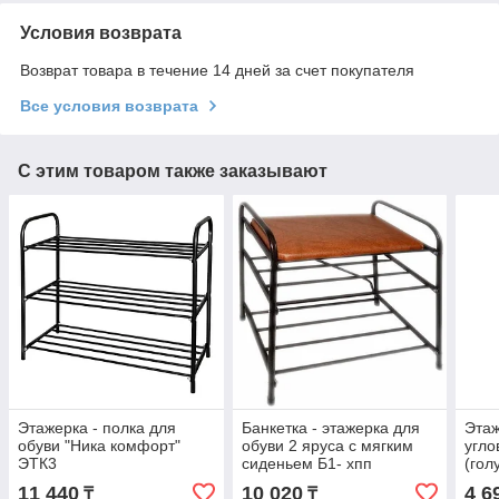
Условия возврата
Возврат товара в течение 14 дней за счет покупателя
Все условия возврата
С этим товаром также заказывают
Этажерка - полка для
Банкетка - этажерка для
Этаж
обуви "Ника комфорт"
обуви 2 яруса с мягким
угло
ЭТК3
сиденьем Б1- хпп
(гол
(коричневая) 600101
11 440
10 020
4 6
₸
₸