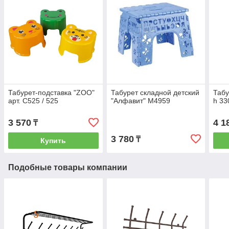
Табурет-подставка "ZOO"
Табурет складной детский
Табу
арт. С525 / 525
"Алфавит" М4959
h 33
3 570
4 1
₸
3 780
₸
Купить
Подобные товары компании