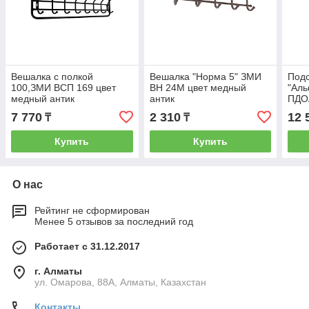
Вешалка с полкой
Вешалка "Норма 5" ЗМИ
Подс
100,ЗМИ ВСП 169 цвет
ВН 24М цвет медный
"Ал
медный антик
антик
ПДО
анти
7 770
2 310
12 
₸
₸
Купить
Купить
О нас
Рейтинг не сформирован
Менее 5 отзывов за последний год
Работает с 31.12.2017
г. Алматы
ул. Омарова, 88А, Алматы, Казахстан
Контакты