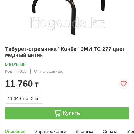
Табурет-стремянка "Конёк" ЗМИ ТС 277 цвет
медный антик
В наличии
Код: 47850
Опт и розница
11 760
₸
11 340 ₸
от 3 шт.
Купить
Описание
Характеристики
Доставка
Оплата
Усл