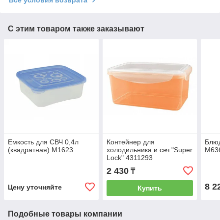
С этим товаром также заказывают
Емкость для СВЧ 0,4л
Контейнер для
Блюд
(квадратная) М1623
холодильника и свч "Super
М63
Lock" 4311293
2 430
₸
8 2
Цену уточняйте
Купить
Подобные товары компании