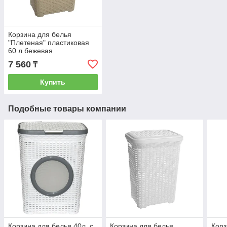
Корзина для белья
"Плетеная" пластиковая
60 л бежевая
7 560
₸
Купить
Подобные товары компании
Корзина для белья 40л. с
Корзина для белья
Корз