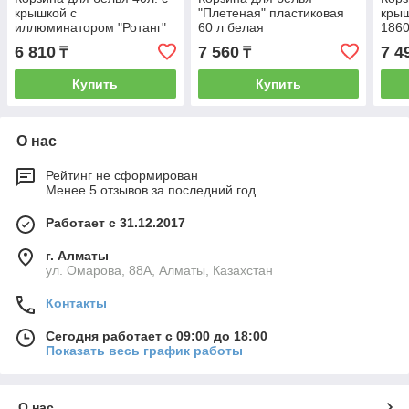
крышкой с
"Плетеная" пластиковая
крыш
иллюминатором "Ротанг"
60 л белая
186
(белая) 184106
6 810
7 560
7 4
₸
₸
Купить
Купить
О нас
Рейтинг не сформирован
Менее 5 отзывов за последний год
Работает с 31.12.2017
г. Алматы
ул. Омарова, 88А, Алматы, Казахстан
Контакты
Сегодня работает с 09:00 до 18:00
Показать весь график работы
О нас