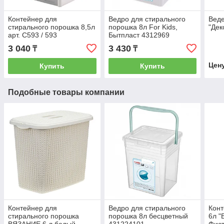
Контейнер для
Ведро для стирального
Веде
стирального порошка 8,5л
порошка 8л For Kids,
"Дек
арт. С593 / 593
Бытпласт 4312969
3 040
3 430
₸
₸
Цен
Купить
Купить
Подобные товары компании
Контейнер для
Ведро для стирального
Конт
стирального порошка
порошка 8л бесцветный
6л "