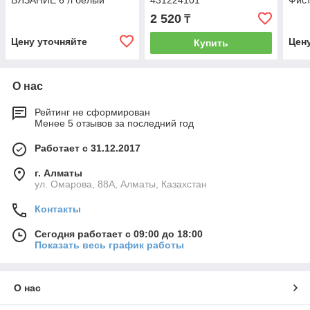
ВЯЗАНИЕ 6 л белый
431224101
Фис
М1244
2 520
₸
Цену уточняйте
Цен
Купить
О нас
Рейтинг не сформирован
Менее 5 отзывов за последний год
Работает с 31.12.2017
г. Алматы
ул. Омарова, 88А, Алматы, Казахстан
Контакты
Сегодня работает с 09:00 до 18:00
Показать весь график работы
О нас