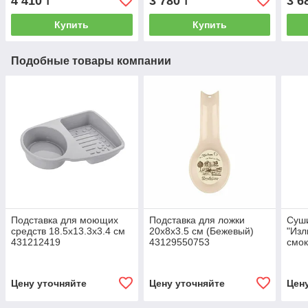
4 410
3 780
3 6
₸
₸
Купить
Купить
Подобные товары компании
Подставка для моющих
Подставка для ложки
Суши
средств 18.5х13.3х3.4 см
20х8х3.5 см (Бежевый)
"Изл
431212419
43129550753
смок
Цену уточняйте
Цену уточняйте
Цен