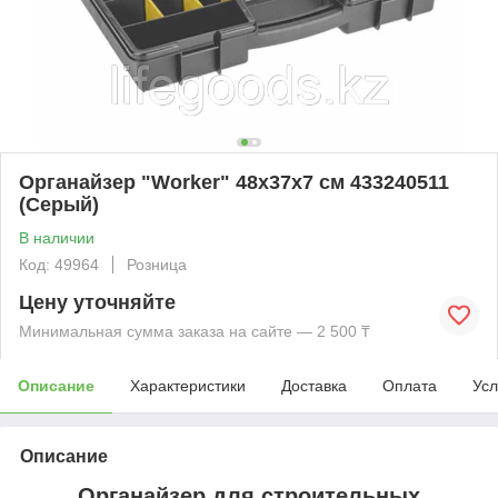
Органайзер "Worker" 48х37х7 см 433240511
(Серый)
В наличии
Код: 49964
Розница
Цену уточняйте
Минимальная сумма заказа на сайте — 2 500 ₸
Описание
Характеристики
Доставка
Оплата
Усл
Описание
Органайзер для строительных