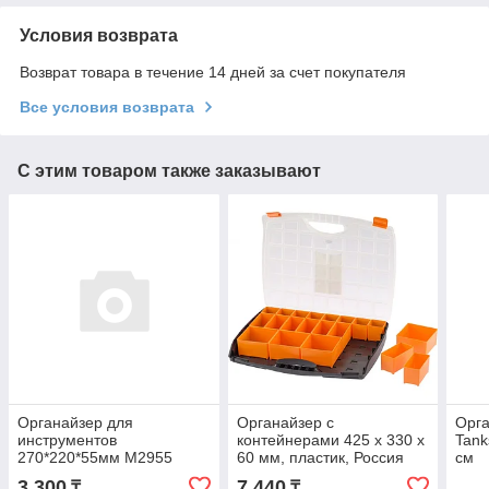
Условия возврата
Возврат товара в течение 14 дней за счет покупателя
Все условия возврата
С этим товаром также заказывают
Органайзер для
Органайзер с
Орга
инструментов
контейнерами 425 х 330 х
Tank
270*220*55мм М2955
60 мм, пластик, Россия
см
Stels 90725
3 300
7 440
₸
₸