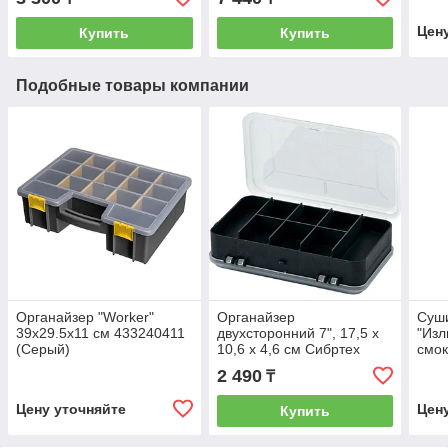
Цен
Купить
Купить
Подобные товары компании
Органайзер "Worker"
Органайзер
Суши
39х29.5х11 см 433240411
двухсторонний 7", 17,5 х
"Изл
(Серый)
10,6 х 4,6 см Сибртех
смок
90736
2 490
₸
Цену уточняйте
Цен
Купить