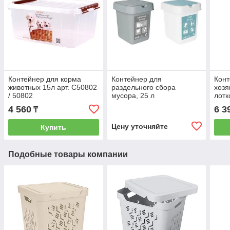
Контейнер для корма
Контейнер для
Конт
животных 15л арт. С50802
раздельного сбора
хозя
/ 50802
мусора, 25 л
лотк
4 560
6 3
₸
Цену уточняйте
Купить
Подобные товары компании