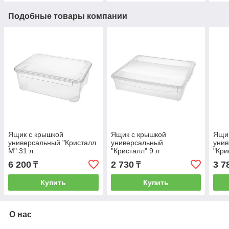
Подобные товары компании
Ящик с крышкой
Ящик с крышкой
Ящи
универсальный "Кристалл
универсальный
уни
М" 31 л
"Кристалл" 9 л
"Кри
6 200
2 730
3 7
₸
₸
Купить
Купить
О нас