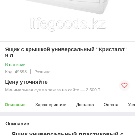
Ящик с крышкой универсальный "Кристалл"
9 л
В наличии
Код: 49593
Розница
Цену уточняйте
Минимальная сумма заказа на сайте — 2 500 ₸
Описание
Характеристики
Доставка
Оплата
Усл
Описание
Ящик универсальный пластиковый с