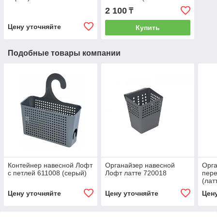
серый)
2 100
₸
Цену уточняйте
Купить
Подобные товары компании
Контейнер навесной Лофт
Органайзер навесной
Орга
с петлей 611008 (серый)
Лофт латте 720018
пер
(лат
Цену уточняйте
Цену уточняйте
Цен