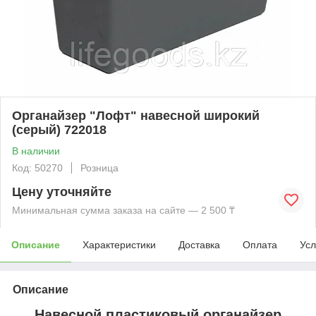
Органайзер "Лофт" навесной широкий
(серый) 722018
В наличии
Код: 50270
Розница
Цену уточняйте
Минимальная сумма заказа на сайте — 2 500 ₸
Описание
Характеристики
Доставка
Оплата
Усл
Описание
Навесной пластиковый органайзер