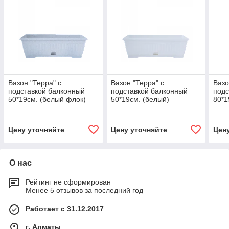
Вазон "Терра" с
Вазон "Терра" с
Вазо
подставкой балконный
подставкой балконный
подс
50*19см. (белый флок)
50*19см. (белый)
80*1
101201291
101201175
101
Цену уточняйте
Цену уточняйте
Цен
О нас
Рейтинг не сформирован
Менее 5 отзывов за последний год
Работает с 31.12.2017
г. Алматы