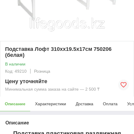
Подставка Лофт 310хх19.5х17см 750206
(белая)
В наличии
Код: 49210
Розница
Цену уточняйте
Минимальная сумма заказа на сайте — 2 500 ₸
Описание
Характеристики
Доставка
Оплата
Усл
Описание
Подставка пластиковая раздвижная