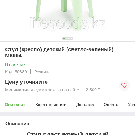
Стул (кресло) детский (светло-зеленый)
М8664
В наличии
Код: 50389
Розница
Цену уточняйте
Минимальная сумма заказа на сайте — 2 500 ₸
Описание
Характеристики
Доставка
Оплата
Усл
Описание
Стул пластиковый детский