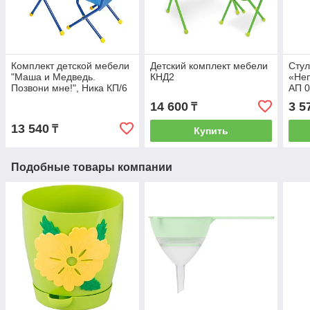
Комплект детской мебели
Детский комплект мебели
Стул
"Маша и Медведь.
КНД2
«Неп
Позвони мне!", Ника КП/6
АП 
14 600
3 5
₸
13 540
₸
Купить
Подобные товары компании