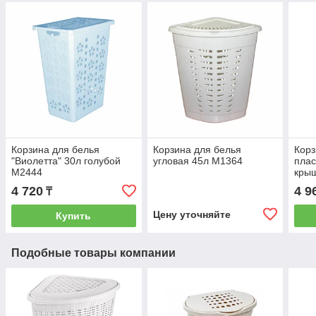
Корзина для белья
Корзина для белья
Корз
"Виолетта" 30л голубой
угловая 45л М1364
плас
М2444
крыш
4 720
4 9
₸
Цену уточняйте
Купить
Подобные товары компании