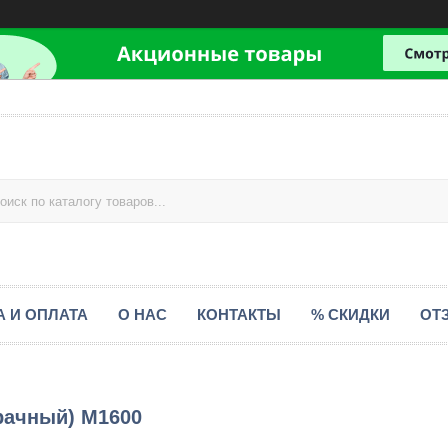
А И ОПЛАТА
О НАС
КОНТАКТЫ
% СКИДКИ
ОТ
рачный) М1600