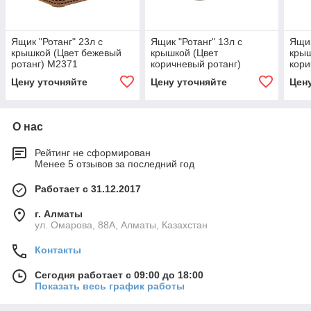
Ящик "Ротанг" 23л с
Ящик "Ротанг" 13л с
Ящик
крышкой (Цвет бежевый
крышкой (Цвет
крыш
ротанг) М2371
коричневый ротанг)
кори
М2375
М23
Цену уточняйте
Цену уточняйте
Цен
О нас
Рейтинг не сформирован
Менее 5 отзывов за последний год
Работает с 31.12.2017
г. Алматы
ул. Омарова, 88А, Алматы, Казахстан
Контакты
Сегодня работает с 09:00 до 18:00
Показать весь график работы