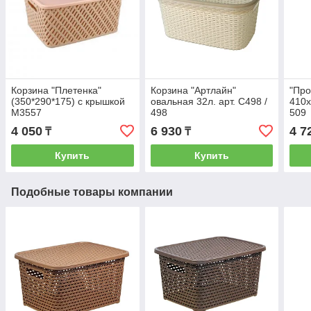
Корзина "Плетенка"
Корзина "Артлайн"
"Про
(350*290*175) с крышкой
овальная 32л. арт. С498 /
410х
М3557
498
509
4 050
6 930
4 7
₸
₸
Купить
Купить
Подобные товары компании