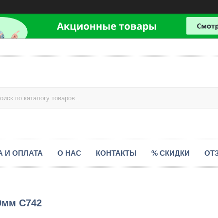
А И ОПЛАТА
О НАС
КОНТАКТЫ
% СКИДКИ
ОТ
.9мм С742