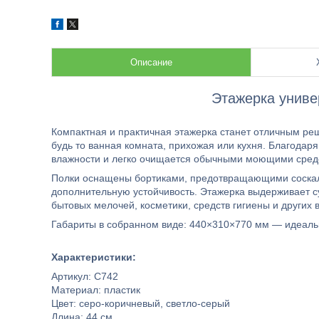
Описание
Этажерка униве
Компактная и практичная этажерка станет отличным ре
будь то ванная комната, прихожая или кухня. Благодар
влажности и легко очищается обычными моющими средс
Полки оснащены бортиками, предотвращающими соскал
дополнительную устойчивость. Этажерка выдерживает су
бытовых мелочей, косметики, средств гигиены и других 
Габариты в собранном виде: 440×310×770 мм — идеаль
Характеристики:
Артикул: С742
Материал: пластик
Цвет: серо-коричневый, светло-серый
Длина: 44 см