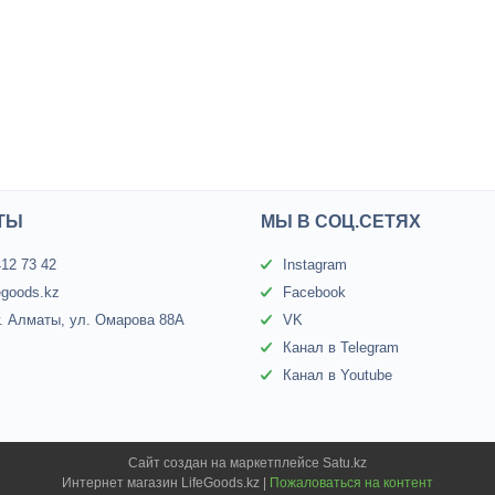
ТЫ
МЫ В СОЦ.СЕТЯХ
412 73 42
Instagram
egoods.kz
Facebook
г. Алматы, ул. Омарова 88А
VK
Канал в Telegram
Канал в Youtube
Сайт создан на маркетплейсе
Satu.kz
Интернет магазин LifeGoods.kz |
Пожаловаться на контент