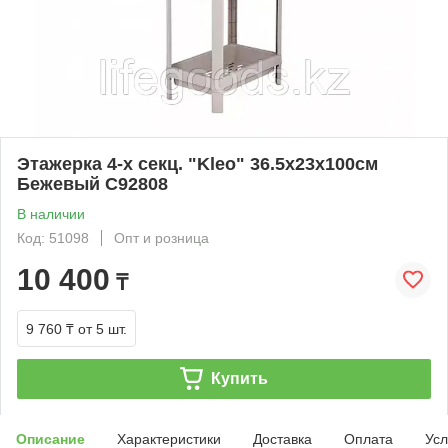
Этажерка 4-х секц. "Kleo" 36.5х23х100см
Бежевый С92808
В наличии
Код: 51098
Опт и розница
10 400
₸
9 760 ₸
от 5 шт.
Купить
Описание
Характеристики
Доставка
Оплата
Усл