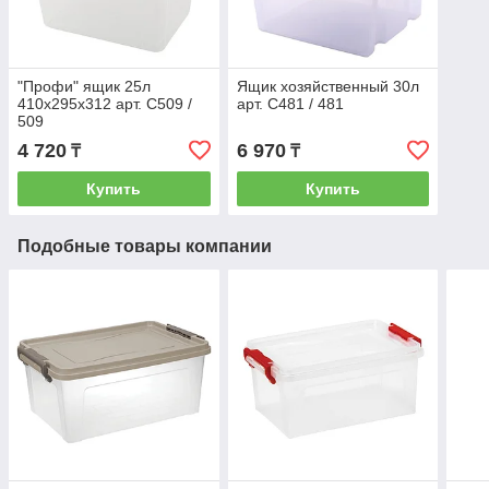
"Профи" ящик 25л
Ящик хозяйственный 30л
410х295х312 арт. С509 /
арт. С481 / 481
509
4 720
6 970
₸
₸
Купить
Купить
Подобные товары компании