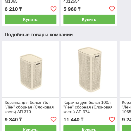
М1365
4312554
6 210
5 960
₸
₸
Купить
Купить
Подобные товары компании
Корзина для белья 75л
Корзина для белья 100л
Корз
"Лён" сборная (Слоновая
"Лён" сборная (Слоновая
"Лён
кость) АП 370
кость) АП 374
106
9 340
11 440
9 2
₸
₸
Купить
Купить