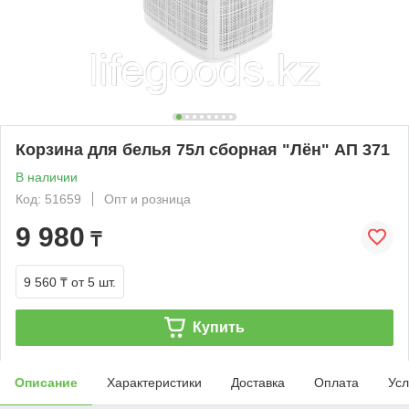
Корзина для белья 75л сборная "Лён" АП 371
В наличии
Код: 51659
Опт и розница
9 980
₸
9 560 ₸
от 5 шт.
Купить
Описание
Характеристики
Доставка
Оплата
Усл