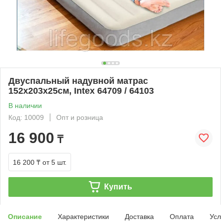
Двуспальный надувной матрас
152х203х25см, Intex 64709 / 64103
В наличии
Код: 10009
Опт и розница
16 900
₸
16 200 ₸
от 5 шт.
Купить
Описание
Характеристики
Доставка
Оплата
Усл