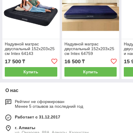
Надувной матрас
Надувной матрас
Наду
двуспальный 152х203х25
двуспальный 152х203х25
двус
см Intex 64143
см Intex 64759
и на
Inte
17 500
16 500
15 
₸
₸
Купить
Купить
О нас
Рейтинг не сформирован
Менее 5 отзывов за последний год
Работает с 31.12.2017
г. Алматы
ул. Омарова, 88А, Алматы, Казахстан