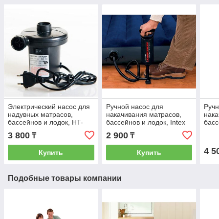
Электрический насос для
Ручной насос для
Ручн
надувных матрасов,
накачивания матрасов,
нака
бассейнов и лодок, HT-
бассейнов и лодок, Intex
басс
196
68612
Best
3 800
2 900
₸
₸
4 5
Купить
Купить
Подобные товары компании