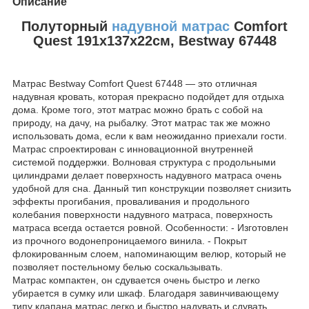
Описание
Полуторный
надувной матрас
Comfort
Quest 191х137х22см, Bestway 67448
Матрас Bestway Comfort Quest 67448 — это отличная
надувная кровать, которая прекрасно подойдет для отдыха
дома. Кроме того, этот матрас можно брать с собой на
природу, на дачу, на рыбалку. Этот матрас так же можно
использовать дома, если к вам неожиданно приехали гости.
Матрас спроектирован с инновационной внутренней
системой поддержки. Волновая структура с продольными
цилиндрами делает поверхность надувного матраса очень
удобной для сна. Данный тип конструкции позволяет снизить
эффекты прогибания, проваливания и продольного
колебания поверхности надувного матраса, поверхность
матраса всегда остается ровной. Особенности: - Изготовлен
из прочного водонепроницаемого винила. - Покрыт
флокированным слоем, напоминающим велюр, который не
позволяет постельному белью соскальзывать.
Матрас компактен, он сдувается очень быстро и легко
убирается в сумку или шкаф. Благодаря завинчивающему
типу клапана матрас легко и быстро надувать и сдувать.