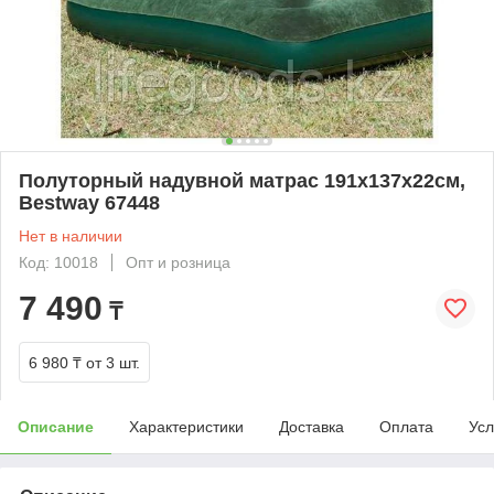
Полуторный надувной матрас 191х137х22см,
Bestway 67448
Нет в наличии
Код: 10018
Опт и розница
7 490
₸
6 980 ₸
от 3 шт.
Описание
Характеристики
Доставка
Оплата
Усл