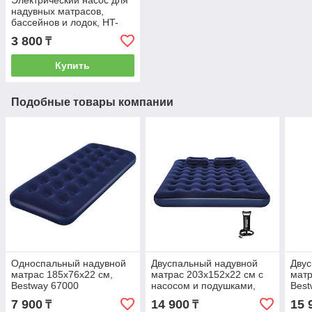
Электрический насос для
надувных матрасов,
бассейнов и лодок, HT-
196
3 800
₸
Купить
Подобные товары компании
Односпальный надувной
Двуспальный надувной
Двус
матрас 185х76х22 см,
матрас 203х152x22 см с
матр
Bestway 67000
насосом и подушками,
Best
Bestway 67374
7 900
14 900
15 
₸
₸