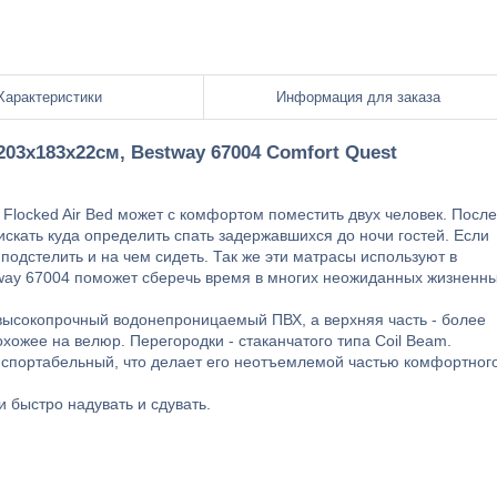
Характеристики
Информация для заказа
03х183х22см, Bestway 67004 Comfort Quest
Flocked Air Bed может с комфортом поместить двух человек. После
скать куда определить спать задержавшихся до ночи гостей. Если
подстелить и на чем сидеть. Так же эти матрасы используют в
stway 67004 поможет сберечь время в многих неожиданных жизненн
 высокопрочный водонепроницаемый ПВХ, а верхняя часть - более
ожее на велюр. Перегородки - стаканчатого типа Coil Beam.
нспортабельный, что делает его неотъемлемой частью комфортног
 быстро надувать и сдувать.