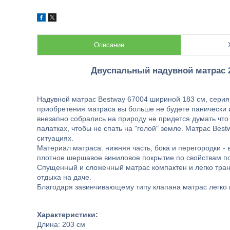
Описание
Двуспальный надувной матрас 2
Надувной матрас Bestway 67004 шириной 183 см, серия 
приобретения матраса вы больше не будете панически и
внезапно собрались на природу не придется думать что 
палатках, чтобы не спать на "голой" земле. Матрас Be
ситуациях.
Материал матраса: нижняя часть, бока и перегородки -
плотное шершавое виниловое покрытие по свойствам пох
Спущенный и сложенный матрас компактен и легко тра
отдыха на даче.
Благодаря завинчивающему типу клапана матрас легко и
Характеристики:
Длина: 203 см