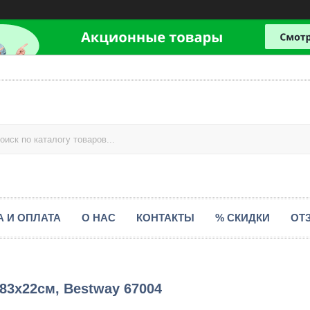
А И ОПЛАТА
О НАС
КОНТАКТЫ
% СКИДКИ
ОТ
83х22см, Bestway 67004