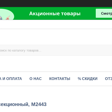
А И ОПЛАТА
О НАС
КОНТАКТЫ
% СКИДКИ
ОТ
секционный, М2443