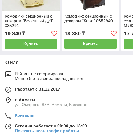
Комод 4-х секционный с
Комод 4-х секционный с
Комо
декором "Белённый дуб"
декором "Кожа" 0352940
секц
035291
М78
19 840
18 380
17 
₸
₸
Купить
Купить
О нас
Рейтинг не сформирован
Менее 5 отзывов за последний год
Работает с 31.12.2017
г. Алматы
ул. Омарова, 88А, Алматы, Казахстан
Контакты
Сегодня работает с 09:00 до 18:00
Показать весь график работы