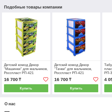
Подобные товары компании
Детский комод Декор
Детский комод Декор
Табу
"Машинки" для мальчиков,
"Тачки" для мальчиков,
плас
Росспласт РП-421
Росспласт РП-421
РП-
16 700
16 700
4 0
₸
₸
Купить
Купить
О нас