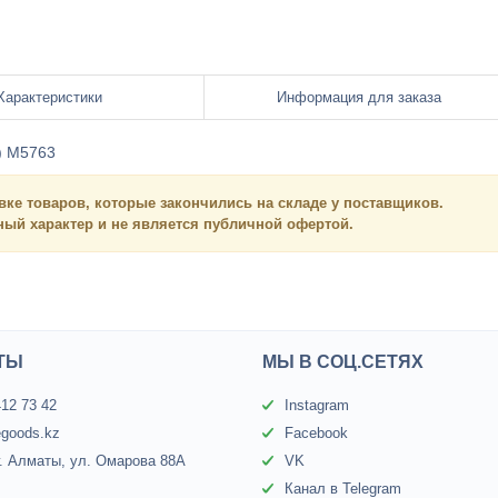
Характеристики
Информация для заказа
) М5763
вке товаров, которые закончились на складе у поставщиков.
нный
характер и
не является
публичной офертой.
ТЫ
МЫ В СОЦ.СЕТЯХ
412 73 42
Instagram
egoods.kz
Facebook
г. Алматы, ул. Омарова 88А
VK
Канал в Telegram