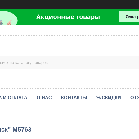
А И ОПЛАТА
О НАС
КОНТАКТЫ
% СКИДКИ
ОТ
ск" М5763