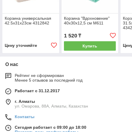
Корзина универсальная
Корзина "Вдохновение"
Корз
42.5х31х23см 4312842
40х30х12,5 см М611
31.5
434
1 520
₸
Цену уточняйте
Цен
Купить
О нас
Рейтинг не сформирован
Менее 5 отзывов за последний год
Работает с 31.12.2017
г. Алматы
ул. Омарова, 88А, Алматы, Казахстан
Контакты
Сегодня работает с 09:00 до 18:00