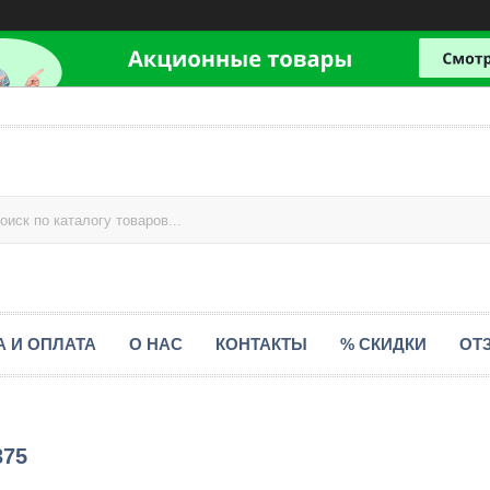
А И ОПЛАТА
О НАС
КОНТАКТЫ
% СКИДКИ
ОТ
375