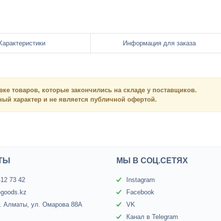
Характеристики
Информация для заказа
вке товаров, которые закончились на складе у поставщиков.
нный
характер и
не является
публичной офертой.
ТЫ
МЫ В СОЦ.СЕТЯХ
412 73 42
Instagram
egoods.kz
Facebook
г. Алматы, ул. Омарова 88А
VK
Канал в Telegram