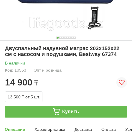
Двуспальный надувной матрас 203х152x22
см с насосом и подушками, Bestway 67374
В наличии
Код: 10563
Опт и розница
14 900
₸
13 500 ₸
от 5 шт.
Купить
Описание
Характеристики
Доставка
Оплата
Усл