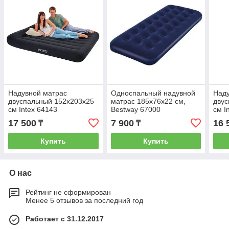
Надувной матрас
Односпальный надувной
Наду
двуспальный 152х203х25
матрас 185х76х22 см,
двус
см Intex 64143
Bestway 67000
см I
17 500
7 900
16 
₸
₸
Купить
Купить
О нас
Рейтинг не сформирован
Менее 5 отзывов за последний год
Работает с 31.12.2017